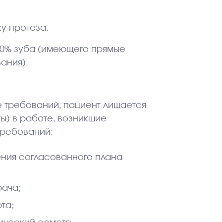
ку протеза.
50% зуба (имеющего прямые
ания).
 требований, пациент лишается
ы) в работе, возникшие
требований:
ения согласованного плана
ача;
та;