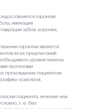
редоставляется гарантия.
аботы, имеющие
таврации зубов, коронки,
твления гарантии является
иентом всех предписаний
еобходимого уровня гигиены
ными протезами
кже прохождение пациентом
графику осмотров,
согласии пациента, лечение или
ловно, т. е. без