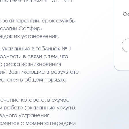
ительства РФ от 13.01.96 г.
Ос
сроки гарантии, срок службы
тологии Сапфир»
рядок их установления.
е указанные в таблицах № 1
дности в связи с тем, что
ю риска возникновения
я. Возникающие в результате
лечатся в общем порядке
течение которого, в случае
 работе (оказанные услуги),
здного устранения
исляется с момента передачи