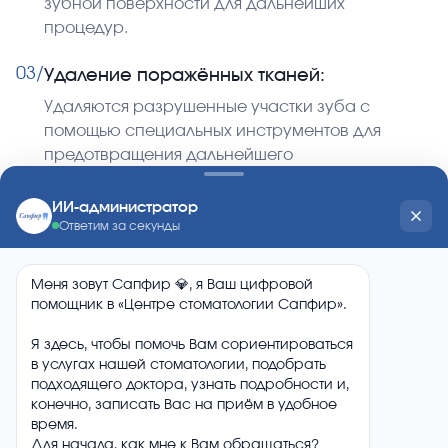
зубной поверхности для дальнейших
процедур.
03/
Удаление поражённых тканей:
Удаляются разрушенные участки зуба с
помощью специальных инструментов для
предотвращения дальнейшего
распространения кариеса.
04/
Пломбирование:
В образовавшуюся полость устанавливается
пломба, восстанавливающая форму и
функцию зуба.
05/
Постоянный контроль и профилактика:
Регулярные осмотры и гигиенические
процедуры помогают предотвратить повторное
развитие кариеса.