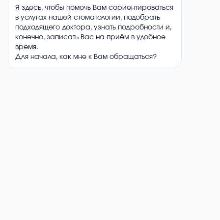
04/
Изготовление и примерка протеза:
Производство протеза в лаборатории и его
примерка для проверки комфорта и посадки.
05/
Установка и последующее наблюдение:
Фиксация протеза, обучение уходу и
регулярные осмотры для контроля состояния и
коррекции при необходимости.
Получите консультацию
через популярные мессенджеры.
Это быстро и удобно!