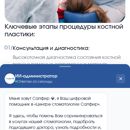
Ключевые этапы процедуры костной
пластики:
01/
Консультация и диагностика:
Высокоточная диагностика состояния костной
ткани с помощью современных методов
визуализации.
02/
Подготовка к операции:
Планирование процедуры и подготовка
пациента к вмешательству с учетом
индивидуальных особенностей.
03/
Хирургическое вмешательство: