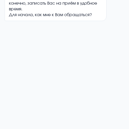
Аккуратное выполнение костной пластики с
использованием современных материалов и
технологий.
04/
Восстановительный период:
Наблюдение за заживлением и рекомендации
по уходу для успешного приживления
трансплантата.
05/
Контроль результатов:
Последующая диагностика для оценки
стабильности и качества восстановленной
костной ткани.
Получите консультацию
через популярные мессенджеры.