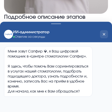
Подробное описание этапов
создания и установки съемных
зубных протезов:
01/
Консультация и предварительный осмотр:
Специалист проводит обследование,
оценивает состояние ротовой полости и
обсуждает с пациентом подходящие варианты
съемных протезов.
02/
Снятие слепков и индивидуальная
модель:
Проводится снятие точных слепков для
создания модели зубов, которая станет
основой для изготовления протеза.