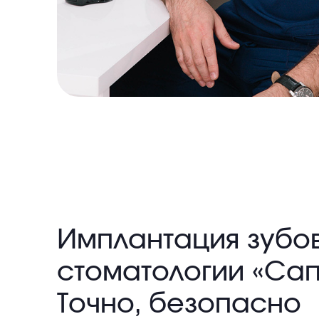
Имплантация зубов
стоматологии «Са
Точно, безопасно