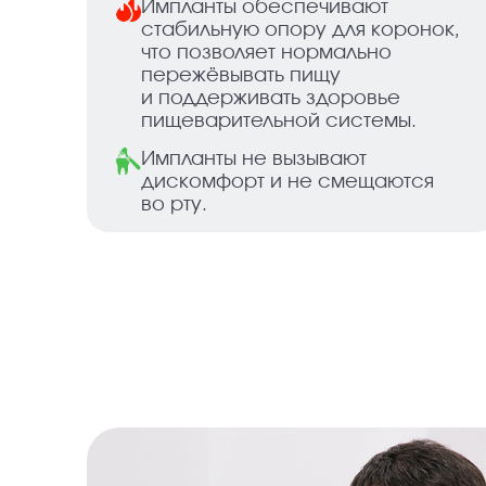
Импланты обеспечивают
стабильную опору для коронок,
что позволяет нормально
пережёвывать пищу
и поддерживать здоровье
пищеварительной системы.
Импланты не вызывают
дискомфорт и не смещаются
во рту.