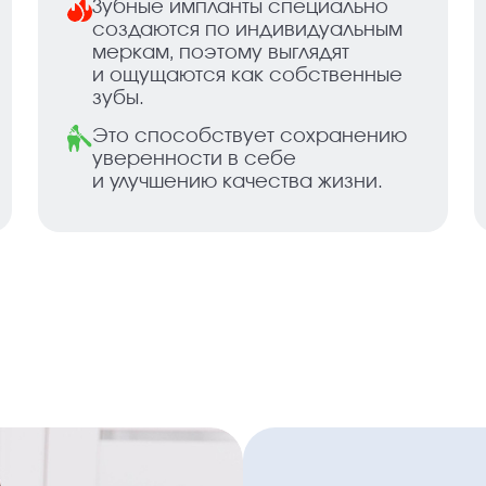
Зубные импланты специально
создаются по индивидуальным
меркам, поэтому выглядят
и ощущаются как собственные
зубы.
Это способствует сохранению
уверенности в себе
и улучшению качества жизни.