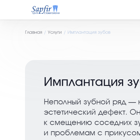
Главная
Услуги
Имплантация зубов
Имплантация з
Неполный зубной ряд — 
эстетический дефект. Он
к смещению соседних з
и проблемам с прикусом