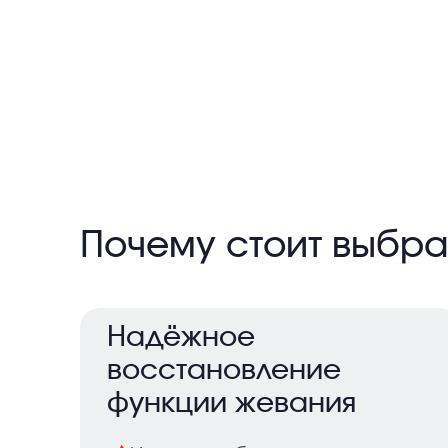
Почему стоит выбра
Надёжное
восстановление
функции жевания