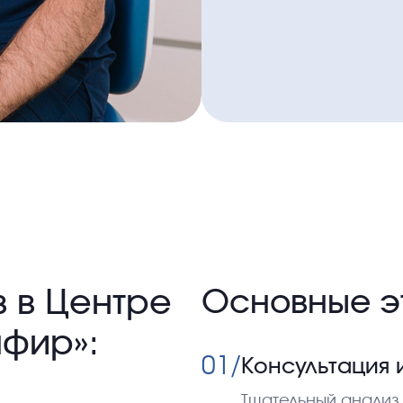
 в Центре
Основные э
пфир»:
01/
Консультация 
Тщательный анализ