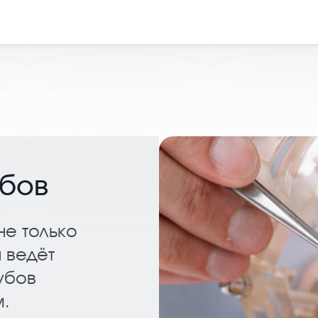
убов
не только
 ведёт
убов
.