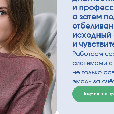
и професс
а затем п
отбеливан
исходный 
и чувствит
Работаем с
системами с
не только ос
эмаль за счё
Получить консу