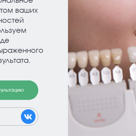
ональное
ётом ваших
ностей
ользуем
оде
выраженного
ультата.
сультацию