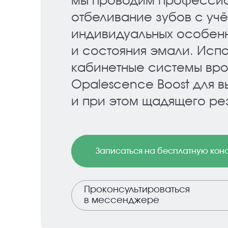
мы проводим професси
отбеливание зубов с уч
индивидуальных особен
и состояния эмали. Исп
кабинетные системы вр
Opalescence Boost для 
и при этом щадящего рез
Записаться на бесплатную кон
Проконсультироваться
в мессенджере