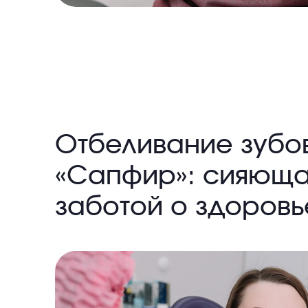
Отбеливание зубов
«Сапфир»: сияюща
заботой о здоровь