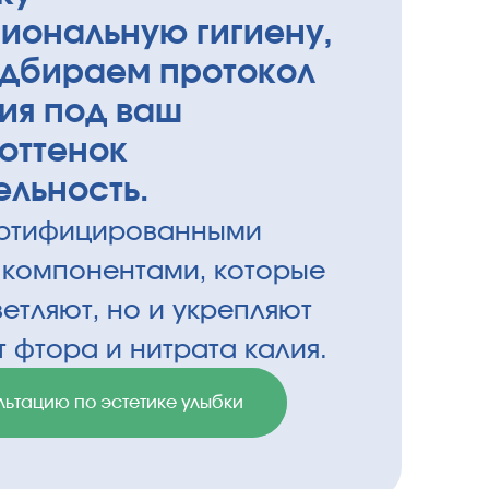
иональную гигиену,
одбираем протокол
ия под ваш
оттенок
ельность.
ертифицированными
 компонентами, которые
ветляют, но и укрепляют
т фтора и нитрата калия.
льтацию по эстетике улыбки