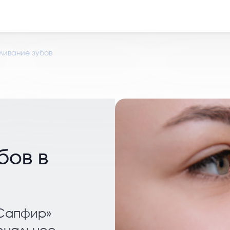
ливание зубов
бов в
«Сапфир»