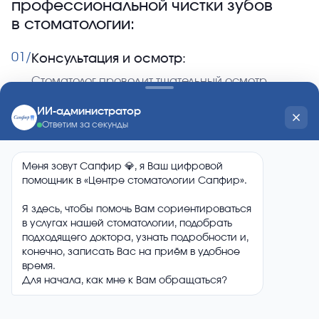
профессиональной чистки зубов
в стоматологии:
01/
Консультация и осмотр:
Стоматолог проводит тщательный осмотр
полости рта, оценивает состояние зубов и
десен, выявляет проблемные зоны.
02/
Удаление зубного налета и камня:
Используются ультразвуковые и ручные
инструменты для удаления твердых отложений и
налета с поверхности зубов.
03/
Профессиональная чистка и полировка
зубов:
Зубы обрабатываются специальной пастой и
инструментами, что помогает устранить мягкие
отложения и придает зубам гладкость.