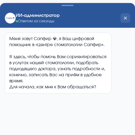
2.13. После собеседования и клинического осмотра
врачом будет предложен план обследования и лечения.
Врач устанавливает предварительный диагноз,
рекомендует методы, объём, прогноз лечения, определяя
необходимый для выполнения набор услуг из числа
описанных в прейскуранте Клиники, о чём подробно
информирует пациента. Также пациент предупреждается
о возможных осложнениях в процессе, и после лечения,
об альтернативных методах лечения и о том, как может
повлиять тот или иной вид лечения на повседневную жизнь
Пациента. Вместе с врачом Пациент выбирает метод,
подходящий как с точки зрения цели обследования
и лечения, так и с точки зрения экономических
возможностей Пациента.
2.14. Необходимым условием для начала лечения является
добровольное согласие пациента на медицинское
вмешательство.
2.15. В случае отказа потребителя после заключения
договора от получения медицинских услуг договор
расторгается. Исполнитель информирует потребителя
(заказчика) о расторжении договора по инициативе