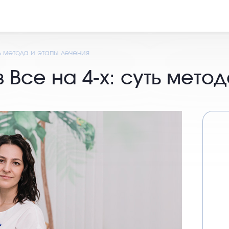
ь метода и этапы лечения
Все на 4-х: суть мето