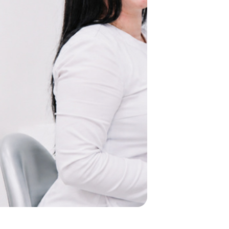
!
вами и сообщим
ечения!