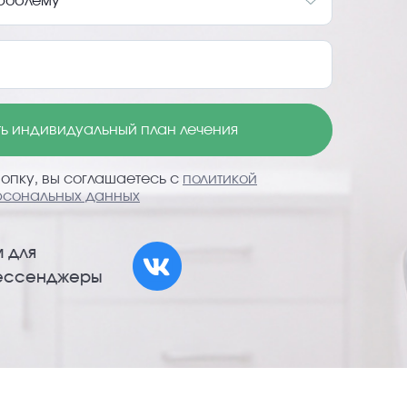
отправлена
В ближайшее время мы свяжемся с 
точную стоимость вашего л
ть индивидуальный план лечения
Хорошо, я жду
опку, вы соглашаетесь с
политикой
рсональных данных
 для
мессенджеры