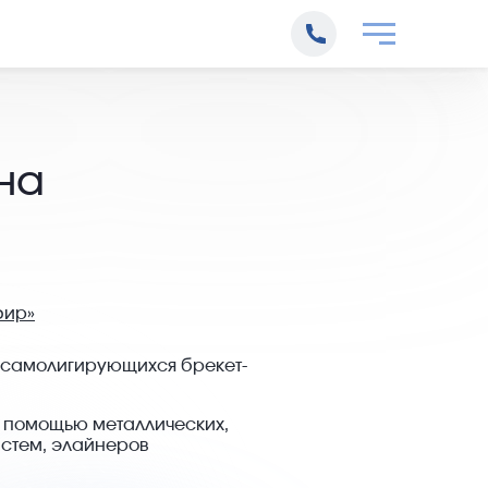
на
фир»
 самолигирующихся брекет-
 помощью металлических,
истем, элайнеров