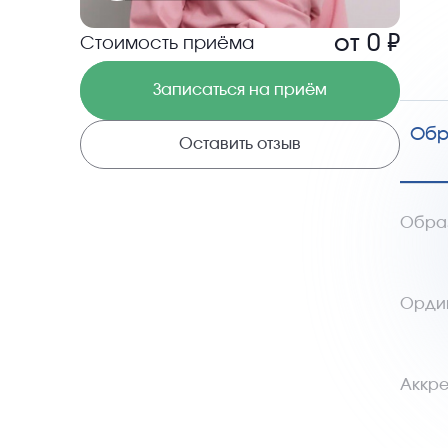
от
0
₽
Стоимость приёма
Записаться на приём
Обр
Оставить отзыв
Обра
Орди
Аккре