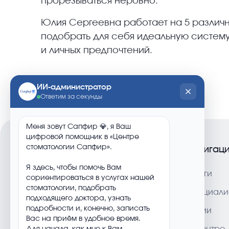
прорезываться неровно.
Юлия Сергеевна работает на 5 различн
подобрать для себя идеальную систему
и личных предпочтений.
Навигац
Услуги
ул. Краснодарская, 10А,
Специали
Красноярск
Акции
+7 (391) 276-38-03