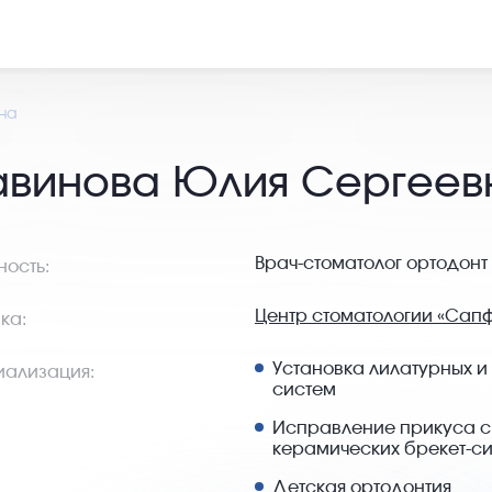
на
винова Юлия Сергеев
Врач-стоматолог ортодонт
ость:
Центр стоматологии «Сап
ка:
Установка лилатурных и
ализация:
систем
Исправление прикуса с
керамических брекет-с
Детская ортодонтия