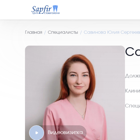
Главная
Специалисты
Савинова Юлия Сергеев
Са
Должн
Клини
Специ
Видеовизитка